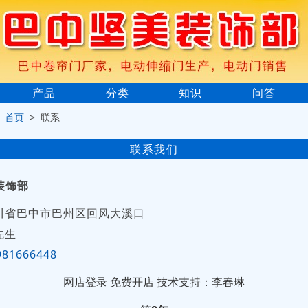
产品
分类
知识
问答
>
首页
> 联系
联系我们
装饰部
川省巴中市巴州区回风大溪口
先生
981666448
网店登录
免费开店
技术支持：李春琳