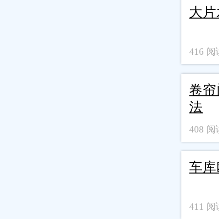
大片
416 阅读
卷帘
法
408 阅读
车库
411 阅读