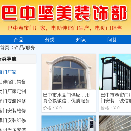
产品
分类
知识
问答
首页
->产品/服务
分类导航
帘门厂家
动伸缩门销售
动门厂家定制
巴中市水晶门供应，用
巴中市卷帘门
真心换诚信，优质服务
门安装，诚信
晶门安装维修
请放
价格：¥ 0
价格：¥ 0
帘门安装维修
库门安装维修
闲阳光房安装