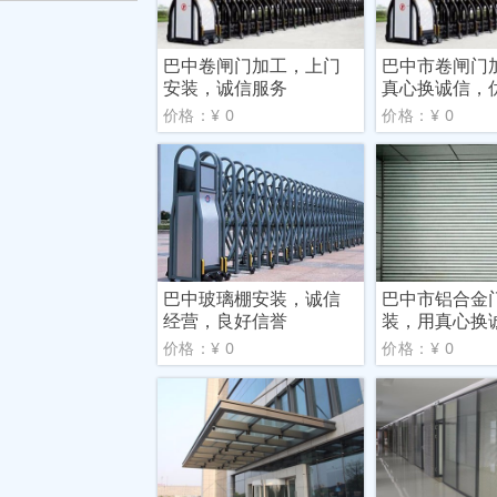
巴中卷闸门加工，上门
巴中市卷闸门
安装，诚信服务
真心换诚信，
请放
价格：¥ 0
价格：¥ 0
巴中玻璃棚安装，诚信
巴中市铝合金
经营，良好信誉
装，用真心换
质服务
价格：¥ 0
价格：¥ 0