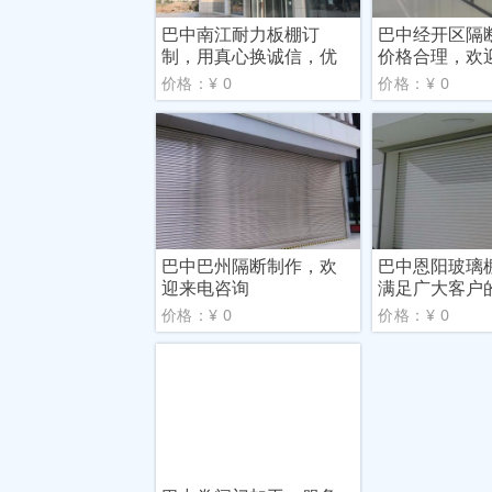
巴中南江耐力板棚订
巴中经开区隔
制，用真心换诚信，优
价格合理，欢
质服务
价格：¥ 0
价格：¥ 0
巴中巴州隔断制作，欢
巴中恩阳玻璃
迎来电咨询
满足广大客户
价格：¥ 0
价格：¥ 0