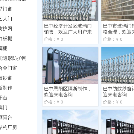
墅门窗
艺大门
巴中经济开发区玻璃门
巴中市玻璃门
防护网
销售，欢迎广大用户来
格合理，欢迎
人来
力板棚
价格：¥ 0
价格：¥ 0
璃棚
能隐形防护网
合金门窗
蚊纱窗
断制作
巴中恩阳区隔断制作，
巴中防蚊纱窗
欢迎来电咨询
迎来电咨询
阳台
价格：¥ 0
价格：¥ 0
璃门
框阳台
结构厂房